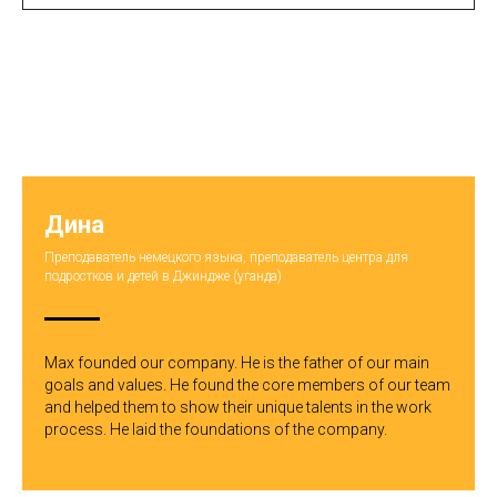
Дина
Преподаватель немецкого языка, преподаватель центра для
подростков и детей в Джиндже (уганда)
Max founded our company. He is the father of our main
goals and values. He found the core members of our team
and helped them to show their unique talents in the work
process. He laid the foundations of the company.