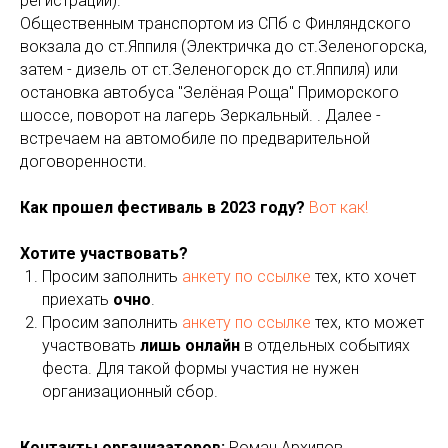
регистрации).
Общественным транспортом из СПб с Финляндского
вокзала до ст.Яппиля (Электричка до ст.Зеленогорска,
затем - дизель от ст.Зеленогорск до ст.Яппиля) или
остановка автобуса "Зелёная Роща" Приморского
шоссе, поворот на лагерь Зеркальный. . Далее -
встречаем на автомобиле по предварительной
договоренности.
Как прошел фестиваль в 2023 году?
Вот как!
Хотите участвовать?
Просим заполнить
анкету по ссылке
тех, кто хочет
приехать
очно
.
Просим заполнить
анкету по ссылке
тех, кто может
участвовать
лишь онлайн
в отдельных событиях
феста. Для такой формы участия не нужен
организационный сбор.
Контакты организаторов:
Роман Архипов