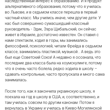
наследственный интерес к образованию. И я продукт
альтернативного образования, потому что я училась
во Львове, и в седьмом классе перешла в первый
частный класс. Мы учились иначе, чем другие дети. У
нас был совершенно сумасшедший классный
руководитель - Эдик, Эзра Щибальский, он сейчас
живет в Израиле, достаточно известен. Он ставил с
нами спектакли, ходил в горы, мы занимались
философией, психологией, читали Фрейда в седьмом
классе, занимались пластикой, музыкой… А ведь это
был еще Советский Союз! А недавно я осознала, что
последние два класса была на хоумскулинге, потому
что я очень часто болела, редко ходила в школу –
сдавать контрольные, часто пропускала и много сама
занималась.
После того, как я закончила украинскую школу, я
поехала на год в школу в США, и, соответственно, и
там училась совсем по другим канонам. Потом я
вернулась в Украину и училась в Киево-Могилянской