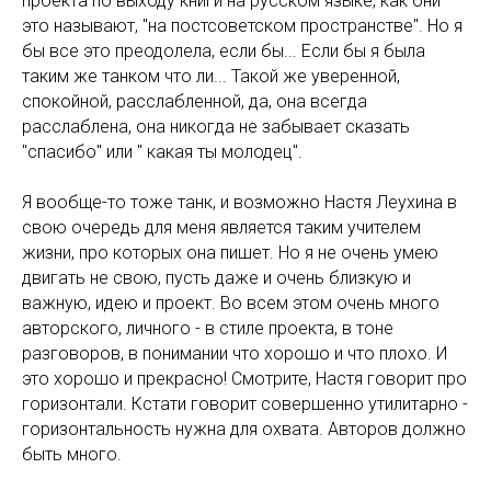
проекта по выходу книги на русском языке, как они
это называют, "на постсоветском пространстве". Но я
бы все это преодолела, если бы... Если бы я была
таким же танком что ли... Такой же уверенной,
спокойной, расслабленной, да, она всегда
расслаблена, она никогда не забывает сказать
"спасибо" или " какая ты молодец".
Я вообще-то тоже танк, и возможно Настя Леухина в
свою очередь для меня является таким учителем
жизни, про которых она пишет. Но я не очень умею
двигать не свою, пусть даже и очень близкую и
важную, идею и проект. Во всем этом очень много
авторского, личного - в стиле проекта, в тоне
разговоров, в понимании что хорошо и что плохо. И
это хорошо и прекрасно! Смотрите, Настя говорит про
горизонтали. Кстати говорит совершенно утилитарно -
горизонтальность нужна для охвата. Авторов должно
быть много.