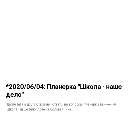
*2020/06/04: Планерка "Школа - наше
дело"
“Дайте детям другую жизнь”: ответы на вопросы планерки движения
“Школа - наше дело” Артема Соловейчика