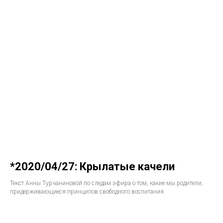
*2020/04/27: Крылатые качели
Текст Анны Турчаниновой по следам эфира о том, какие мы родители,
придерживающиеся принципов свободного воспитания