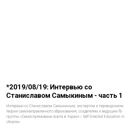
*2019/08/19: Интервью со
Станиславом Самыкиным - часть 1
Интервью со Станиславом Самыкиным, экспертом и переводчиком
теории самонаправленного образования, создателем и ведущим fb-
группы «Самоспрямована освіта в Україні / Self-Directed Education in
Ukraine»