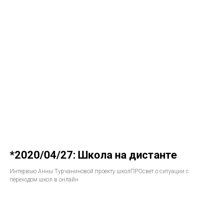
*2020/04/27: Школа на дистанте
Интервью Анны Турчаниновой проекту школПРОсвет о ситуации с
переходом школ в онлайн