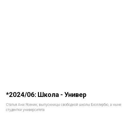
*2024/06: Школа - Универ
Статья Ани Ясеник, выпускницы свободной школы Бюллербю, а ныне
студентки университета