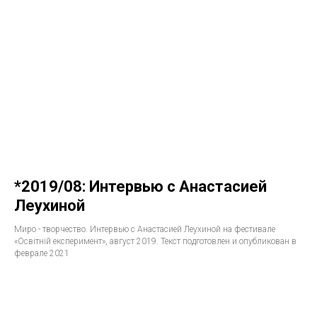
*2019/08: Интервью с Анастасией
Леухиной
Миро - творчество. Интервью с Анастасией Леухиной на фестивале
«Освiтнiй експеримент», август 2019. Текст подготовлен и опубликован в
феврале 2021