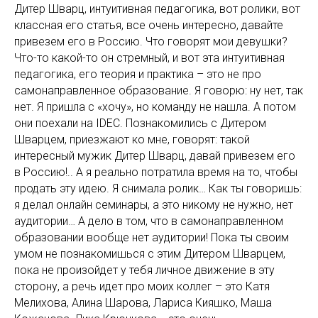
Дитер Шварц, интуитивная педагогика, вот ролики, вот
классная его статья, все очень интересно, давайте
привезем его в Россию. Что говорят мои девушки?
Что-то какой-то он стремный, и вот эта интуитивная
педагогика, его теория и практика – это не про
самонаправленное образование. Я говорю: ну нет, так
нет. Я пришла с «хочу», но команду не нашла. А потом
они поехали на IDEC. Познакомились с Дитером
Шварцем, приезжают ко мне, говорят: такой
интересный мужик Дитер Шварц, давай привезем его
в Россию!.. А я реально потратила время на то, чтобы
продать эту идею. Я снимала ролик… Как ты говоришь:
я делал онлайн семинары, а это никому не нужно, нет
аудитории… А дело в том, что в самонаправленном
образовании вообще нет аудитории! Пока ты своим
умом не познакомишься с этим Дитером Шварцем,
пока не произойдет у тебя личное движение в эту
сторону, а речь идет про моих коллег – это Катя
Мелихова, Алина Шарова, Лариса Кияшко, Маша