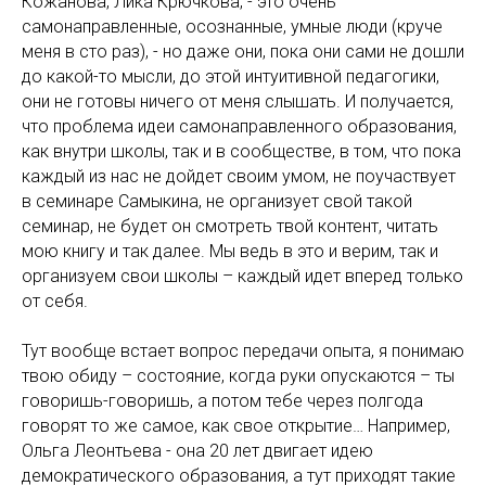
Кожанова, Лика Крючкова, - это очень
самонаправленные, осознанные, умные люди (круче
меня в сто раз), - но даже они, пока они сами не дошли
до какой-то мысли, до этой интуитивной педагогики,
они не готовы ничего от меня слышать. И получается,
что проблема идеи самонаправленного образования,
как внутри школы, так и в сообществе, в том, что пока
каждый из нас не дойдет своим умом, не поучаствует
в семинаре Самыкина, не организует свой такой
семинар, не будет он смотреть твой контент, читать
мою книгу и так далее. Мы ведь в это и верим, так и
организуем свои школы – каждый идет вперед только
от себя.
Тут вообще встает вопрос передачи опыта, я понимаю
твою обиду – состояние, когда руки опускаются – ты
говоришь-говоришь, а потом тебе через полгода
говорят то же самое, как свое открытие… Например,
Ольга Леонтьева - она 20 лет двигает идею
демократического образования, а тут приходят такие