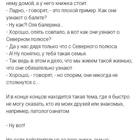
нему домой, а у него книжка стоит.
- Ладно, - говорят, - это плохой пример. Как они
узнают о балете?
- Ну как?! Оля балерина…
- Хорошо, опять совпало, а вот как они узнают о
Северном полюсе?
- Да у нас дядя только что с Северного полюса.
- А! Ну понятно, у тебя такая семья.
- Так ведь в этом и дело, что мы живем такой жизнью,
что они обязательно узнают.
- Хорошо, - говорят, - но спорим, они никогда не
столкнутся с…
И в конце концов находится такая тема, где я быстро
не могу сказать, кто из моих друзей или знакомых,
например, патологоанатом.
- Ну вот!
Но если действительно за всю жизнь они не