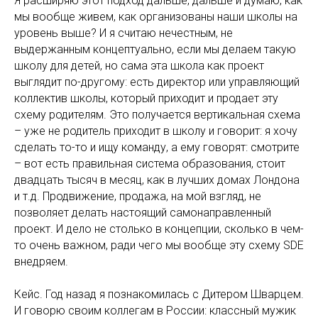
Я расширяю этот подход дальше, дальше и думаю, как
мы вообще живем, как организованы наши школы на
уровень выше? И я считаю нечестным, не
выдержанным концептуально, если мы делаем такую
школу для детей, но сама эта школа как проект
выглядит по-другому: есть директор или управляющий
коллектив школы, который приходит и продает эту
схему родителям. Это получается вертикальная схема
– уже не родитель приходит в школу и говорит: я хочу
сделать то-то и ищу команду, а ему говорят: смотрите
– вот есть правильная система образования, стоит
двадцать тысяч в месяц, как в лучших домах Лондона
и т.д. Продвижение, продажа, на мой взгляд, не
позволяет делать настоящий самонаправленный
проект. И дело не столько в концепции, сколько в чем-
то очень важном, ради чего мы вообще эту схему SDE
внедряем.
Кейс. Год назад я познакомилась с Дитером Шварцем.
И говорю своим коллегам в России: классный мужик